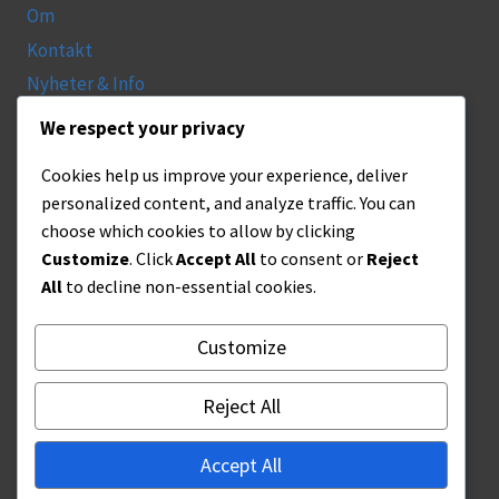
Om
Kontakt
Nyheter & Info
We respect your privacy
MER INFO
Cookies help us improve your experience, deliver
Fraktinformation
personalized content, and analyze traffic. You can
Köpvillkor
choose which cookies to allow by clicking
Customize
. Click
Accept All
to consent or
Reject
Intigritetspolicy
All
to decline non-essential cookies.
SOCIAL
Customize
Reject All
Accept All
© 2026 DB Konst.se