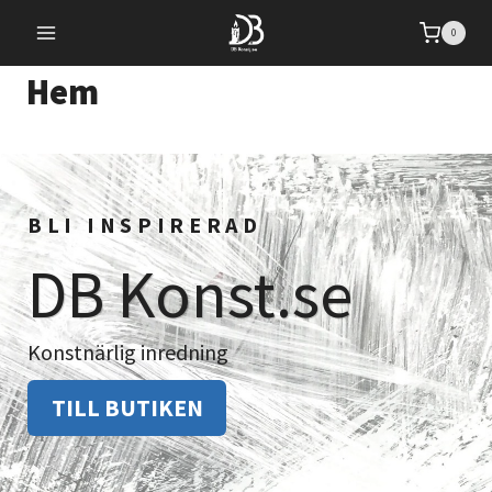
Skip
0
to
content
Hem
BLI INSPIRERAD
DB Konst.se
Konstnärlig inredning
TILL BUTIKEN