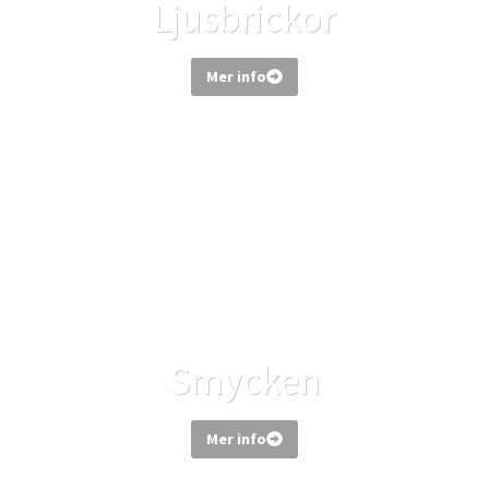
Ljusbrickor
Mer info
Smycken
Mer info